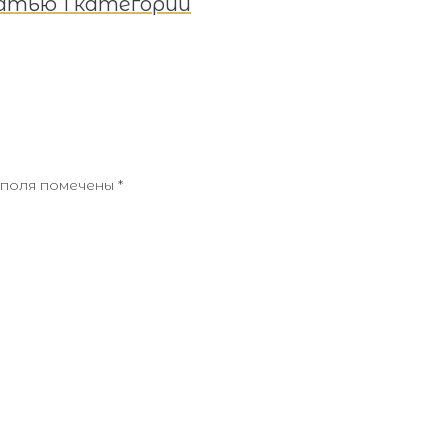
атью 1 категории
поля помечены
*