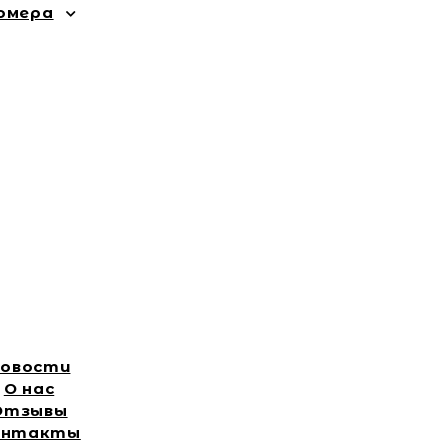
омера
овости
О нас
Отзывы
онтакты