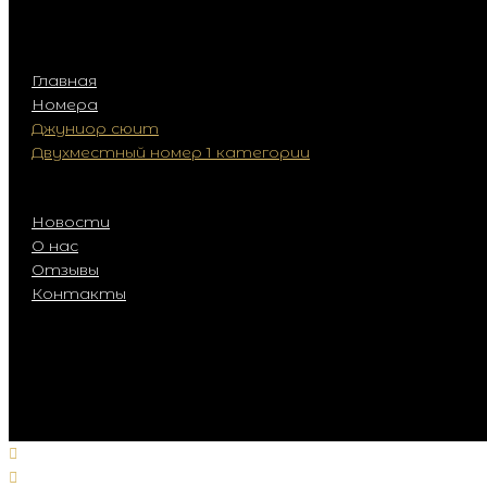
Главная
Номера
Джуниор сюит
Двухместный номер 1 категории
Одноместный номер с дополнительным местом 1
Одноместный номер с двуспальной кроватью 1 к
Новости
О нас
Отзывы
Контакты