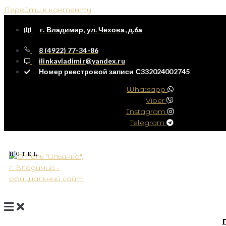
Перейти к контенту
г. Владимир, ул. Чехова, д.6а
8 (4922) 77-34-86
ilinkavladimir@yandex.ru
Номер реестровой записи С332024002745
Whatsapp
Viber
Instagram
Telegram
HOTEL