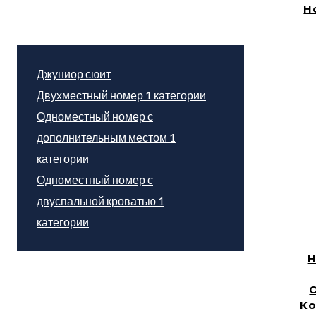
Н
Джуниор сюит
Двухместный номер 1 категории
Одноместный номер с
дополнительным местом 1
категории
Одноместный номер с
двуспальной кроватью 1
категории
Н
К